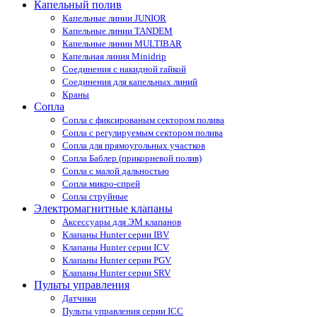
Капельный полив
Капельные линии JUNIOR
Капельные линии TANDEM
Капельные линии MULTIBAR
Капельная линия Minidrip
Соединения с накидной гайкой
Соединения для капельных линий
Краны
Сопла
Cопла с фиксированым сектором полива
Сопла с регулируемым сектором полива
Сопла для прямоугольных участков
Сопла Баблер (прикорневой полив)
Сопла с малой дальностью
Сопла микро-спрей
Сопла струйные
Электромагнитные клапаны
Аксессуары для ЭМ клапанов
Клапаны Hunter серии IBV
Клапаны Hunter серии ICV
Клапаны Hunter серии PGV
Клапаны Hunter серии SRV
Пульты управления
Датчики
Пульты управления серии ICС