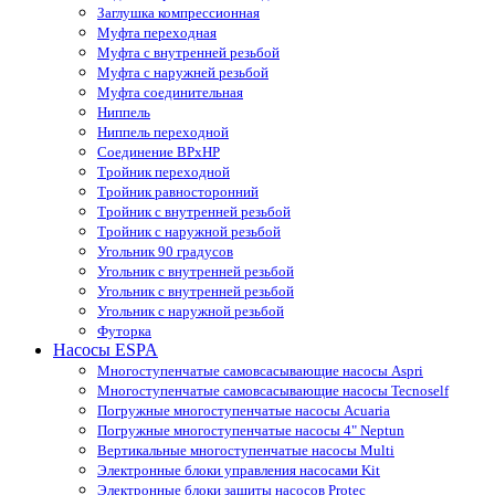
Заглушка компрессионная
Муфта переходная
Муфта с внутренней резьбой
Муфта с наружней резьбой
Муфта соединительная
Ниппель
Ниппель переходной
Соединение ВРхНР
Тройник переходной
Тройник равносторонний
Тройник с внутренней резьбой
Тройник с наружной резьбой
Угольник 90 градусов
Угольник c внутренней резьбой
Угольник с внутренней резьбой
Угольник с наружной резьбой
Футорка
Насосы ESPA
Многоступенчатые самовсасывающие насосы Aspri
Многоступенчатые самовсасывающие насосы Tecnoself
Погружные многоступенчатые насосы Acuaria
Погружные многоступенчатые насосы 4" Neptun
Вертикальные многоступенчатые насосы Multi
Электронные блоки управления насосами Kit
Электронные блоки защиты насосов Protec