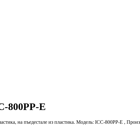
CC-800PP-E
астика, на пъедестале из пластика. Модель: ICC-800PP-E , Произ