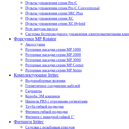
Пульты управления серии Pro-С
Пульты управления серии Pro-С Conventional
Пульты управления серии SRС Plus
Пульты управления серии XС
Пульты управления серии XС Hybrid
Реле запуска насоса
Системы беспроводнрого управления электромагнитными кла
Форсунки MP Rotator
Аксессуары
Роторные насадки серии MP 1000
Роторные насадки серии MP 2000
Роторные насадки серии MP 3000
Роторные насадки серии MP Corner
Роторные насадки серии MP Strips
Комплектующие Irritec
Водоразборные колонки
Герметичное соединение кабелей
Гидранты
Короба ЭМ клапанов
Ниппель PRS с отрезными сегментами
Труба гибкой подводки
Фитинги гибкой подводки
Фитинги с накидной гайкой 1"
Фитинги Irritec
Седелки с резьбовым отводом