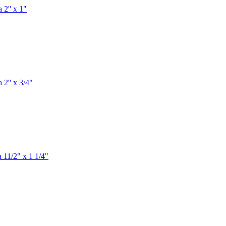
2'' х 1"
2'' х 3/4"
11/2" х 1 1/4"