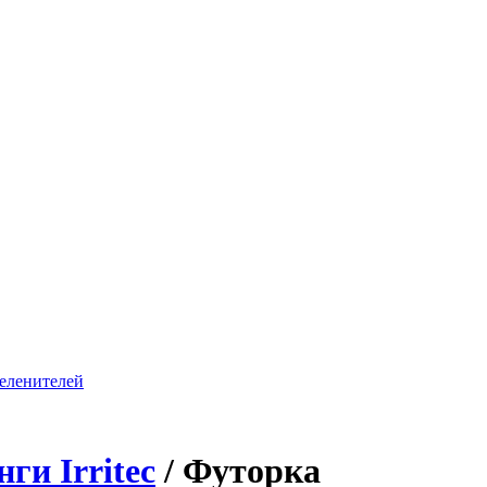
ги Irritec
/
Футорка