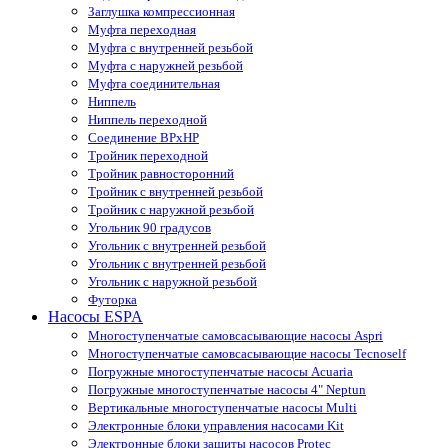
Заглушка компрессионная
Муфта переходная
Муфта с внутренней резьбой
Муфта с наружней резьбой
Муфта соединительная
Ниппель
Ниппель переходной
Соединение ВРхНР
Тройник переходной
Тройник равносторонний
Тройник с внутренней резьбой
Тройник с наружной резьбой
Угольник 90 градусов
Угольник c внутренней резьбой
Угольник с внутренней резьбой
Угольник с наружной резьбой
Футорка
Насосы ESPA
Многоступенчатые самовсасывающие насосы Aspri
Многоступенчатые самовсасывающие насосы Tecnoself
Погружные многоступенчатые насосы Acuaria
Погружные многоступенчатые насосы 4" Neptun
Вертикальные многоступенчатые насосы Multi
Электронные блоки управления насосами Kit
Электронные блоки защиты насосов Protec