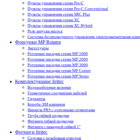
Пульты управления серии Pro-С
Пульты управления серии Pro-С Conventional
Пульты управления серии SRС Plus
Пульты управления серии XС
Пульты управления серии XС Hybrid
Реле запуска насоса
Системы беспроводнрого управления электромагнитными кла
Форсунки MP Rotator
Аксессуары
Роторные насадки серии MP 1000
Роторные насадки серии MP 2000
Роторные насадки серии MP 3000
Роторные насадки серии MP Corner
Роторные насадки серии MP Strips
Комплектующие Irritec
Водоразборные колонки
Герметичное соединение кабелей
Гидранты
Короба ЭМ клапанов
Ниппель PRS с отрезными сегментами
Труба гибкой подводки
Фитинги гибкой подводки
Фитинги с накидной гайкой 1"
Фитинги Irritec
Седелки с резьбовым отводом