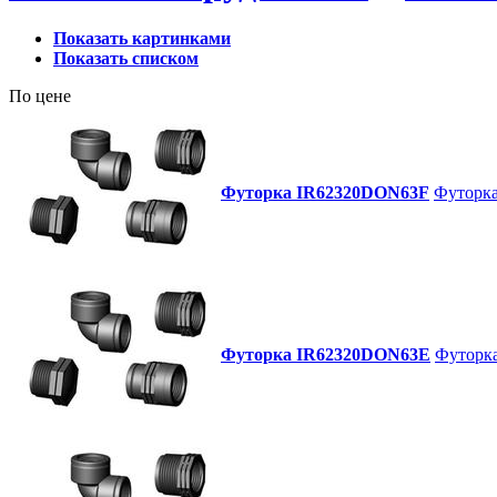
Показать картинками
Показать списком
По цене
Футорка IR62320DON63F
Футорка 
Футорка IR62320DON63E
Футорка 