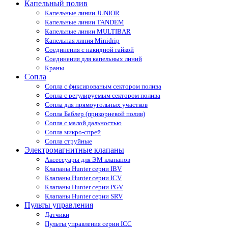
Капельный полив
Капельные линии JUNIOR
Капельные линии TANDEM
Капельные линии MULTIBAR
Капельная линия Minidrip
Соединения с накидной гайкой
Соединения для капельных линий
Краны
Сопла
Cопла с фиксированым сектором полива
Сопла с регулируемым сектором полива
Сопла для прямоугольных участков
Сопла Баблер (прикорневой полив)
Сопла с малой дальностью
Сопла микро-спрей
Сопла струйные
Электромагнитные клапаны
Аксессуары для ЭМ клапанов
Клапаны Hunter серии IBV
Клапаны Hunter серии ICV
Клапаны Hunter серии PGV
Клапаны Hunter серии SRV
Пульты управления
Датчики
Пульты управления серии ICС