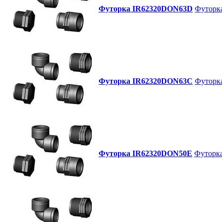
Футорка IR62320DON63D
Футорка 
Футорка IR62320DON63C
Футорка 
Футорка IR62320DON50E
Футорка 