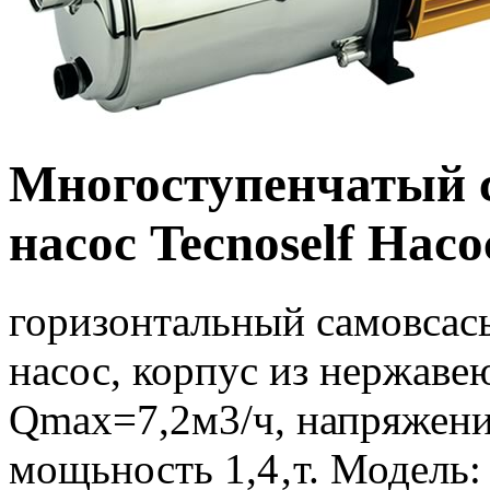
Многоступенчатый
насос Tecnoself На
горизонтальный самовса
насос, корпус из нержав
Qmax=7,2м3/ч, напряжени
мощьность 1,4‚т. Модель