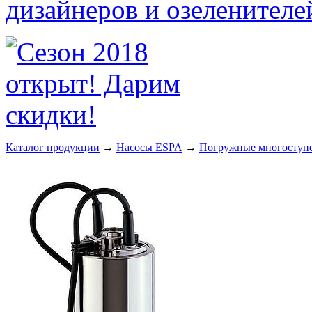
Каталог продукции
→
Насосы ESPA
→
Погружные многоступе